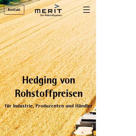
Kontakt
Der Rohstoffpartner
Hedging von
Rohstof
fpreisen
für Industrie, Produzente
n und Händler