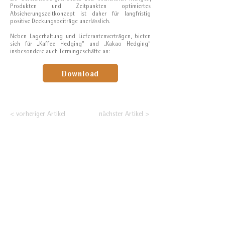
Produkten und Zeitpunkten optimiertes
Absicherungszeitkonzept ist daher für langfristig
positive Deckungsbeiträge unerlässlich.
Neben Lagerhaltung und Lieferantenverträgen, bieten
sich für „Kaffee Hedging“ und „Kakao Hedging“
insbesondere auch Termingeschäfte an:
Download
< vorheriger Artikel
nächster Artikel >
Nehmen Sie Ihre
Positionierung an den
Rohstoffmärkten selbst