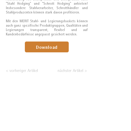
"Stahl Hedging" und "Schrott Hedging" anbieten!
Insbesondere Stahlverarbeiter, Schrotthändler und
Stahlproduzenten können stark davon profitieren.
Mit den MERIT Stahl- und Legierungsbaskets können
auch ganz spezifische Produktgruppen, Qualitäten und
Legierungen transparent, flexibel und auf
Kundenbedürfnisse angepasst gesichert werden.
Download
< vorheriger Artikel
nächster Artikel >
Nehmen Sie Ihre
Positionierung an den