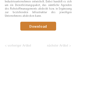
Industrieunternehmen entwickelt. Dabei handelt es sich
um ein Dienstleistungspaket, das sämtliche Agenden
des Rohstoffmanagements abdeckt bzw. in Ergänzung
zur bestehenden Infrastruktur des jeweiligen
Unternehmens abdecken kann.
Download
< vorheriger Artikel
nächster Artikel >
Nehmen Sie Ihre
Positionierung an den
Rohstoffmärkten selbst
in die Hand!