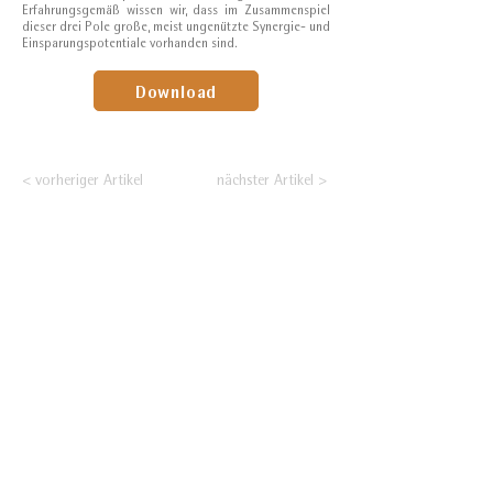
Erfahrungsgemäß wissen wir, dass im Zusammenspiel
dieser drei Pole große, meist ungenützte Synergie- und
Einsparungspotentiale vorhanden sind.
Download
< vorheriger Artikel
nächster Artikel >
Nehmen Sie Ihre
Positionierung an den
Rohstoffmärkten selbst
in die Hand!